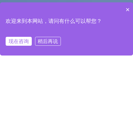
×
欢迎来到本网站，请问有什么可以帮您？
现在咨询
稍后再说
在线咨询
拨打电话
智能制造
整体解决方案服务商
烟台国工智能科技有限公司
AI让制造更美好
国工智能成立于2018年3月，是一家专业为流程制造业提
供人工智能决策控制整体解决方案及落地服务的国有参股