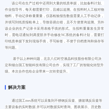
该公司在
生产过程中
还
用到大量的纸质单据，比如备料计划、
作业指导书，每天都需要打印，且难以追溯
。
在
投料时人工核对物
物料，手动记录称量重量，仪器检验报告数值需要人工手动记录，
并填写到纸质报检单上，
导致
容易出错，且不方便查询追溯。
另外
该企业的
生产记录卡采用表格手填的形式。
当
投料重量发生异常
时
，
需
电话通知到调度部并手动修改
NC系统的备料计划，需要打
印纸质单据下发到现场手填，手写标签，不便于归档查询和保存
等
等问题。
基于以上种种问题，北京八亿时空液晶科技股份有限公司决
定和烟台国工智能科技有限公司合作，实现了工厂的智能化转型升
级。本次合作也给企业带来一次转变提升。
解决方案
通过国工
mes系统
可以采集到不锈钢反应釜、搪玻璃反应釜等
.并可以对数据实时查询、图表展示、历史数
主要设备的实时数据