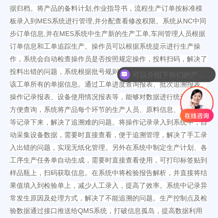
据归档
,作业指导书，流程生产订单按标准模
。将
产品的备料计划
板录入到MES系统进行管理,并分配查看修改权限
NC中同
。系统
从
步订单信息,并在MES系统中生产新的生产工单,车间管理人员根据
订单信息和工单追踪生产
。
操作员
可以
根据系统提示进行生产操
作，系统会
自动
检查操作员是否按照规定操作，投料扫码，
解决了
投料出错的问题，系统
根据批号规则自动记录批号，并自动记录与
可以介绍下你们的产品么
该工单所有的单据信息。
通过
工单进度查询报表、批次追溯报表、
操作记录报表、设备使用情况报表等，
能够对数据进行统计分析，
方便查询
，系统将
产品每个环节的生产人员、原料信息、设备信息
等记录下来，解决了追溯难的问题
。
将
操作记录录入到系统中，自
动采集设备数据，需要时直接查看，便于追溯管理
，解决了手工录
入出错的问题，实现无纸化管理。另外
在系统中制定生产计划、各
工序生产任务单自动生成，需要时直接查看使用，可打印标签贴到
样品瓶上，扫码获取信息
。
在系统中将检验报告解析，并直接将结
果值填入到检验单上
，减少人工录入，提高了效率。
系统中记录异
常发生原因及处理方式，
解决了不能追溯的问题。
生产控制点及检
QMS系统，打破信息孤岛，提高数据利用
验数据通过接口推送给