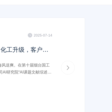
2025-06-27
探索AI赋能高分子配方设计新未来！
烟台国工智能科技有限公司AI
文献综述分享茶歇会”成功举
焦“基于遗传算法的高分子配方
过前沿技术分享与案例解析，展
I+材