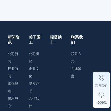
新闻资
关于国
招贤纳
联系我
讯
工
士
们
公司新
公司概
联系方
闻
况
式
行业新
企业文
在线留
闻
化
言
媒体报
资质证
联系我们
道
书
技术中
合作伙
400电话
心
伴