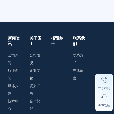
新闻资
关于国
招贤纳
联系我
讯
工
士
们
公司新
公司概
联系方
闻
况
式
行业新
企业文
在线留
闻
化
言
媒体报
资质证
联系我们
道
书
技术中
合作伙
400电话
心
伴