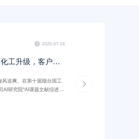
2025-07-14
培训赋能AI化工升级，客户价值驱动产业创新
风送爽。在第十届烟台国工
AI研究院“AI课题文献综述分
一场聚焦“人工智能与化工领域
慧盛宴成功举办。