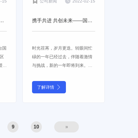
2-15
公司新闻
2022-02-15
2021年度销售桂冠授车仪式圆满结束
携手共进 共创未来——国工智能2022年会圆满成功
烟台国
时光荏苒，岁月更迭。转眼间忙
区
碌的一年已经过去，伴随着激情
授车
与挑战，新的一年即将到来。值
员工
此辞旧迎新之际，国工智能2021
年终总结表彰大会暨2022年会盛
了解详情
典于1月22日在沃富得酒店隆重
举行，年会盛典邀请了多位合作
伙伴与国工智能全体员工欢聚一
堂，共
9
10
»