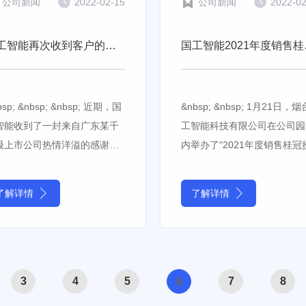
公司新闻
2022-02-15
公司新闻
2022-0
国工智能再次收到客户的感谢信
国工智能
bsp; &nbsp; &nbsp; 近期，国
&nbsp; &nbsp; 1月21日，
智能收到了一封来自广东某千
工智能科技有限公司在公司园
级上市公司热情洋溢的感谢
内举办了“2021年度销售桂冠
，主要对公司各级领导及溯源
仪式”，公司各级领导及全体
统项目组成员的全力支持和协
共同参加了本次大会。 &nbsp;
了解详情
了解详情
表示感谢，对他们勤奋敬业、
&nbsp; 2021年度销售桂冠
实务实的工作精神，无私奉
、顽强拼搏的实施风范和一
3
4
5
7
8
6