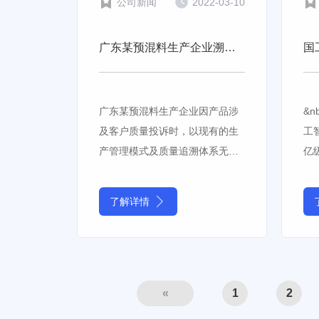
公司新闻
2022-03-10
广东某预混料生产企业溯源系统项目验收总结
广东某预混料生产企业因产品涉
&n
及客户质量投诉时，以现有的生
工
产管理模式及质量追溯体系无法
亿
及时有效的查找质量异常原因，
信
现场生产存在信息记录方式不规
系
了解详情
范、人工操作不规范、生产各环
助
节形成信息孤单难以关联、难以
踏
对质量数据进行直观展
献
«
1
2