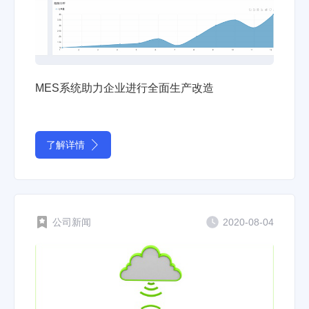
MES系统助力企业进行全面生产改造
了解详情
公司新闻
2020-08-04