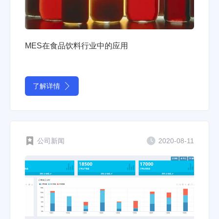
MES在食品饮料行业中的应用
了解详情
公司新闻
2020-08-11