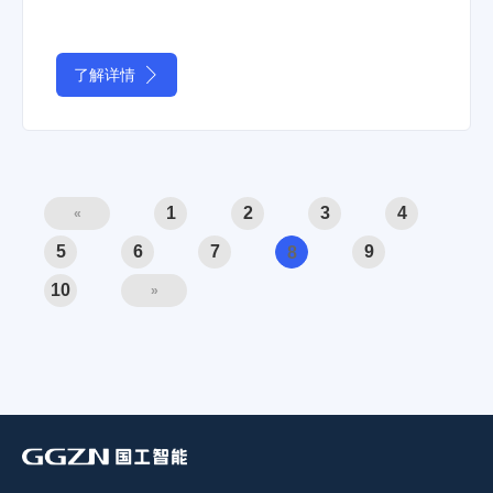
了解详情
1
2
3
4
«
5
6
7
9
8
10
»