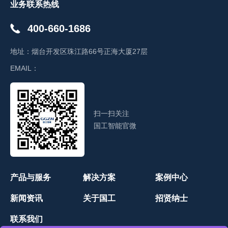
业务联系热线
400-660-1686
地址：
烟台开发区珠江路66号正海大厦27层
EMAIL：
扫一扫关注
国工智能官微
产品与服务
解决方案
案例中心
新闻资讯
关于国工
招贤纳士
联系我们