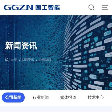
新闻资讯
首页
新闻资讯
公司新闻
公司新闻
行业新闻
媒体报道
技术中心