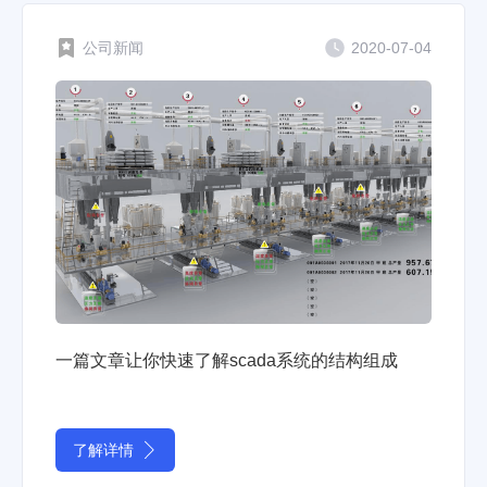
公司新闻
2020-07-04
一篇文章让你快速了解scada系统的结构组成
了解详情