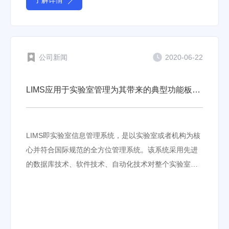
了解详情
公司新闻
2020-06-22
LIMS应用于实验室管理为其带来的典型功能板块介绍
LIMS即实验室信息管理系统，是以实验室或者机构为核
心并符合国际规范的全方位管理系统。该系统采用先进
的数据库技术、软件技术、自动化技术对整个实验室进
行全面管理，对实验室样品管理、资源管理、事务管
理、数据管理、报表管理、人员管理、设备管理、方法
管理、环境和通讯管理等诸多功能管理为一体的全面资
源管理系统。