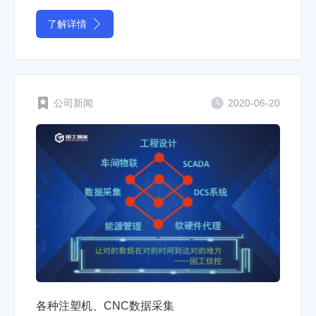
了解详情
公司新闻
2020-06-20
各种注塑机、CNC数据采集