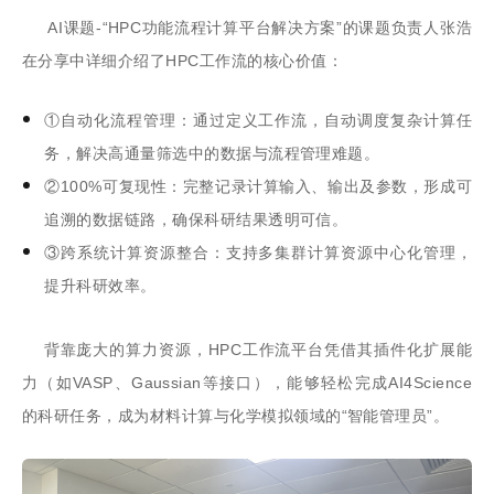
AI
课题
-
“
HPC
功能流程计算平台解决方案”
的课题负责人
张浩
在分享中详细介绍了
HPC
工作流
的核心价值：
①
自动化流程管理：通过定义工作流，自动调度复杂计算任
务，解决高通量筛选中的数据与流程管理难题。
②
100%
可复现性：完整记录计算输入、输出及参数，形成可
追溯的数据链路，确保科研结果透明可信。
③
跨
系统计算
资源整合：支持多集群计算资源中心化管理，
提升科研效率。
背靠庞大的算力资源
，
HPC
工作流平台
凭借其插件化扩展能
力（如
VASP
、
Gaussian
等接口），
能够轻松完成
AI4Science
的科研任务，成为
材料计算与化学模拟领域的
“智能管理员”。