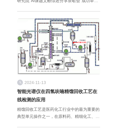
研究院“AI课题文献综述分享茶歇会”成功举
办。本次会议聚焦“基于遗传算法的高分子配
方设计方法”，通过前沿技术分享与案例解
析，展现了国工智能在AI+材
2024-11-13
智能光谱仪在四氢呋喃精馏回收工艺在
线检测的应用
精馏回收工艺是医药化工行业中的最为重要的
典型单元操作之一，在原料药、精细化工、轻
工业等各个领域都有极其广泛的应用。由于精
馏过程的复杂性，精馏工艺过程的终点现阶段