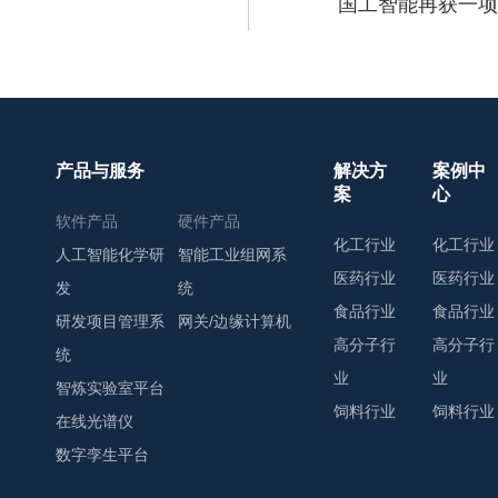
国工智能再获一项
产品与服务
解决方
案例中
案
心
软件产品
硬件产品
化工行业
化工行业
人工智能化学研
智能工业组网系
医药行业
医药行业
发
统
食品行业
食品行业
研发项目管理系
网关/边缘计算机
高分子行
高分子行
统
业
业
智炼实验室平台
饲料行业
饲料行业
在线光谱仪
数字孪生平台