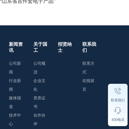
“山东省首件套电子产品”
新闻资
关于国
招贤纳
联系我
讯
工
士
们
公司新
公司概
联系方
闻
况
式
行业新
企业文
在线留
闻
化
言
媒体报
资质证
联系我们
道
书
技术中
合作伙
400电话
心
伴