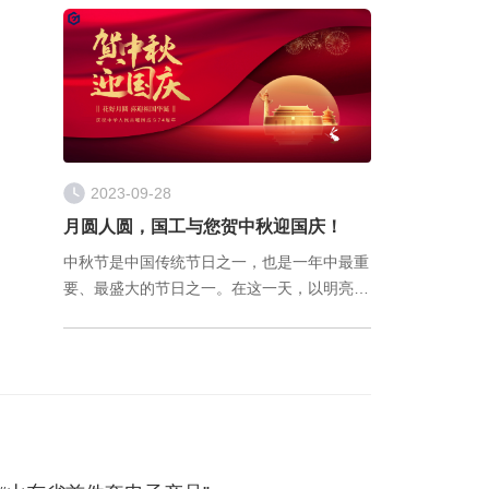
仍需要生产工人每隔一定时间取样送实验室检
测，通过气相色谱测定含量，卡尔费休滴定法
2023-09-28
月圆人圆，国工与您贺中秋迎国庆！
中秋节是中国传统节日之一，也是一年中最重
要、最盛大的节日之一。在这一天，以明亮的
月亮和家人团聚为特点，承载着人们无尽的思
念和美好的祝福。 国庆、中秋两节遇， 合家
团圆精神俱。 团团圆圆过中秋， 欢欢喜喜