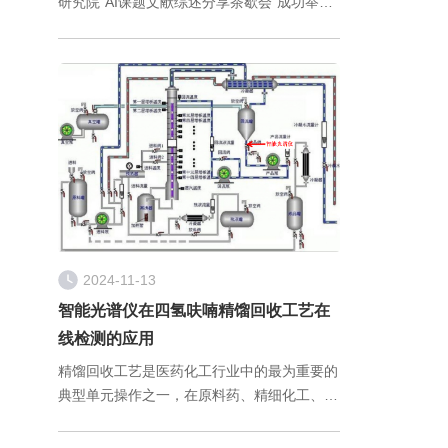
研究院“AI课题文献综述分享茶歇会”成功举
办。本次会议聚焦“基于遗传算法的高分子配
方设计方法”，通过前沿技术分享与案例解
析，展现了国工智能在AI+材
2024-11-13
智能光谱仪在四氢呋喃精馏回收工艺在
线检测的应用
精馏回收工艺是医药化工行业中的最为重要的
典型单元操作之一，在原料药、精细化工、轻
工业等各个领域都有极其广泛的应用。由于精
馏过程的复杂性，精馏工艺过程的终点现阶段