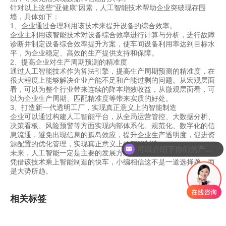
针对以上这些“亚健康”因素，
人工智能
技术帮助企业突破现存围
墙，具体如下：
1、企业通过合理利用该技术来提升设备的综合效率。
企业主利用该智能技术对设备综合效率进行计算与分析，进行故障
诊断并制定设备综合效率提升方案，使车间设备利用率达到目标水
平，为企业稳定、高效的生产提供支持和保障。
2、提高企业对生产周期预测的精准度
通过
人工智能
技术作为算法引擎，提高生产周期预测的精准度，在
很大程度上能够解决企业产能不足和产能过剩的问题。从宏观层面
看，可以为整个行业带来连续的降本增效收益，从微观层面看，可
以为企业生产周期、匹配精准度等带来实质的好处。
3、打造新一代透明工厂，实现真正意义上的智能制造
企业可以通过构建
人工智能
平台，从全局运营管控、大数据分析、
决策看板、风险预警等方面实现内部体系化、规范化、数字化的信
息流通，避免出现信息的孤岛效应，提升企业生产透明度，促进资
源配置的优化管理，实现真正意义上的智能制造。
可以介绍下你们的产品么
未来，
人工智能
一定是主要的发展方向，而制造业企业究竟是否能
你们是怎么收费的呢
凭借该技术乘上智能制造的快车，小编相信这不是一道选择题，而
是大势所趋。
相关标签