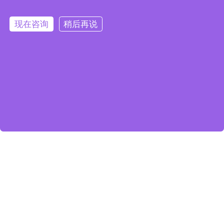
现在咨询
稍后再说
2024-11-13
在线咨询
拨打电话
智能光谱仪在四氢呋喃精馏回收工艺在线检测的应用
精馏回收工艺是医药化工行业中的最为重要的典型单元操作之一，
在原料药、精细化工、轻工业等各个领域都有极其广泛的应用。由
于精馏过程的复杂性，精馏工艺过程的终点现阶段仍需要生产工人
每隔一定时间取样送实验室检测，通过气相色谱测定含量，卡尔费
休滴定法