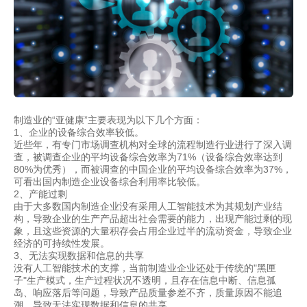
制造业的“亚健康”主要表现为以下几个方面：
1、企业的设备综合效率较低。
近些年，有专门市场调查机构对全球的流程制造行业进行了深入调
查，被调查企业的平均设备综合效率为71%（设备综合效率达到
80%为优秀），而被调查的中国企业的平均设备综合效率为37%，
可看出国内制造企业设备综合利用率比较低。
2、产能过剩
由于大多数国内制造企业没有采用
人工智能
技术为其规划产业结
构，导致企业的生产产品超出社会需要的能力，出现产能过剩的现
象，且这些资源的大量积存会占用企业过半的流动资金，导致企业
经济的可持续性发展。
3、无法实现数据和信息的共享
没有
人工智能
技术的支撑，当前制造业企业还处于传统的"黑匣
子"生产模式，生产过程状况不透明，且存在信息中断、信息孤
岛、响应落后等问题，导致产品质量参差不齐，质量原因不能追
溯，导致无法实现数据和信息的共享。