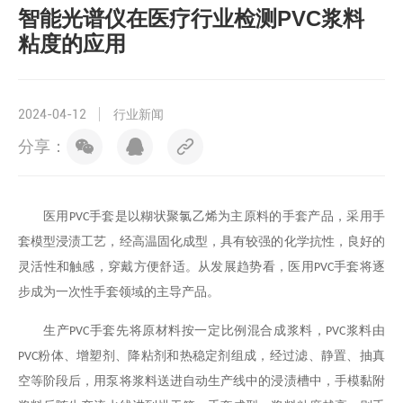
智能光谱仪在医疗行业检测PVC浆料
粘度的应用
2024-04-12
行业新闻
分享：
医用
手套是以糊状聚氯乙烯为主原料的手套产品，采用手
PVC
套模型浸渍工艺，经高温固化成型，具有较强的化学抗性，良好的
灵活性和触感，穿戴方便舒适。从发展趋势看，医用
手套将逐
PVC
步成为一次性手套领域的主导产品。
生产
手套先将原材料按一定比例混合成浆料，
浆料由
PVC
PVC
粉体、增塑剂、降粘剂和热稳定剂组成，经过滤、静置、抽真
PVC
空等阶段后，用泵将浆料送进自动生产线中的浸渍槽中，手模黏附