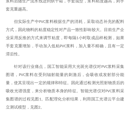
浆料后随生产流水线进到烘干箱，手套成型，浆料粘度越高，则手
套克重越高。
但实际生产中
浆料根据生产的消耗，采取动态补充的配料
PVC
方式，因此物料的粘度稳定性对产品一致性影响较大。目前生产企
业采用反推的方式来调节粘度，即每隔
小时取成品样检测，如果
1
手套克重增加，手动加入低粘
浆料，加入量不精确，且有一定
PVC
滞后性。
针对该行业痛点，国工智能采用大光斑光谱仪对
浆料采集
PVC
图谱，
浆料在受到辐射能量的刺激后，会吸收或发射部分能
PVC
量，使其呈现出一定的规律和特征。因此通过检测光照射物质后的
吸收光谱强度，来分析物质本身的特征。智能光谱仪对
浆料采
PVC
集图谱的过程见图
。匹配理化分析结果，利用国工光谱云平台建
1
立测试模型，见图
。
2