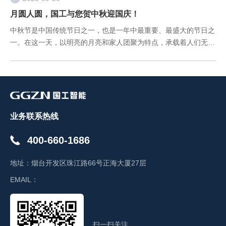
月圆人圆，国工与您贺中秋迎国庆！
中秋节是中国传统节日之一，也是一年中最重要、最盛大的节日之
一。在这一天，以明亮的月亮和家人团聚为特点，承载着人们无尽
的思念和美好的祝福。 国庆、中秋两节遇， 合家团圆精神俱。
团团圆圆过中秋， 欢欢喜喜
业务联系热线
400-660-1686
地址：
烟台开发区珠江路66号正海大厦27层
EMAIL：
扫一扫关注