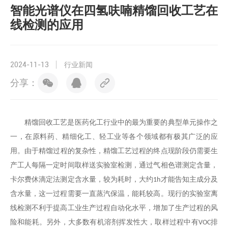
智能光谱仪在四氢呋喃精馏回收工艺在
线检测的应用
2024-11-13
行业新闻
分享：
精馏回收
工艺是医药化工行业中的最为重要的典型单元操作之
一，在原料药、
精细化工
、轻工业等各个领域都有极其广泛的应
用。由于
精馏
过程的复杂性，
精馏
工艺过程的终点现阶段仍需要
生
产工人每隔一定时间取样送实验室检测
，
通过气相色谱测定含量，
卡尔费休滴定法测定含水量
，较为耗时
，
大约
才能告知主成分及
1h
含水量，这一过程需要一直蒸汽保温，能耗较高。
现行的
实验室离
线检测不利于提高
工业生产过程自动化水平，增加了生产过程的风
险和能耗
。
另外，大多数有机溶剂挥发性大，取样过程中有
排
VOC