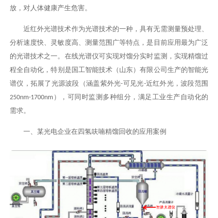
放，对人体健康产生危害。
近红外光谱技术作为光谱技术的一种，具有无需测量预处理、
分析速度快、灵敏度高、测量范围广等特点，是目前应用最为广泛
的光谱技术之一。
在线光谱仪
可实现对馏分
实时监测
，实现
精馏
过
程全自动化
，
特别是国工智能技术（山东）有限公司生产的智能光
谱仪，拓展了光源波段（涵盖紫外光
可见光
近红外光，波段范围
-
-
），可同时监测多种组分，满足
工业生产自动化
的
250nm-1700nm
需求
。
一、某光电企业在四氢呋喃精馏回收的应用案例