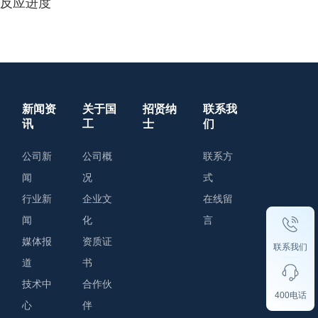
反应进度
新闻资
关于国
招贤纳
联系我
讯
工
士
们
公司新
公司概
联系方
闻
况
式
行业新
企业文
在线留
闻
化
言
媒体报
资质证
联系我们
道
书
技术中
合作伙
400电话
心
伴