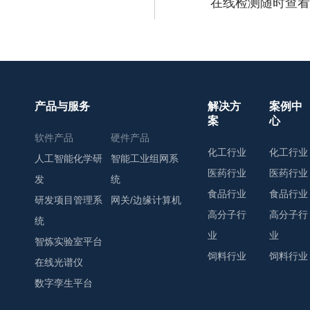
在线检测随时查看
产品与服务
解决方
案例中
案
心
软件产品
硬件产品
化工行业
化工行业
人工智能化学研
智能工业组网系
医药行业
医药行业
发
统
食品行业
食品行业
研发项目管理系
网关/边缘计算机
高分子行
高分子行
统
业
业
智炼实验室平台
饲料行业
饲料行业
在线光谱仪
数字孪生平台