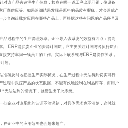
针对该产品去追溯生产信息，检查在哪一道工序出现问题，像设备
家厂商供应等。如果追溯结果发现是原料的品质有瑕疵，才会造成产
一步查询该批货应用在哪些产品上，再根据这些有问题的产品序号及
。
产品过程中的生产管理效率。企业导入
该系统
的效益有四点：提高
ERP
本。
是负责企业的资源计划层，它主要关注计划与各执行层面
ERP
直接支持车间一线员工的工作。实际上
该系统
与
是协作关系，
产计划。
法准确及时地把握生产实际状况，在生产过程中无法得到切实可行
产过程中跟踪产品的状态数据、不能有效地控制在制品库存，而用户
RP
无法达到的情况下，就衍生出了
此系统
。
一些企业对
该系统
的认识不够深刻，对具体需求也不清楚
，
这时就
，在企业中的应用范围也会越来越广。