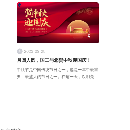
仍需要生产工人每隔一定时间取样送实验室检
测，通过气相色谱测定含量，卡尔费休滴定法
2023-09-28
月圆人圆，国工与您贺中秋迎国庆！
中秋节是中国传统节日之一，也是一年中最重
要、最盛大的节日之一。在这一天，以明亮的
月亮和家人团聚为特点，承载着人们无尽的思
念和美好的祝福。 国庆、中秋两节遇， 合家
团圆精神俱。 团团圆圆过中秋， 欢欢喜喜