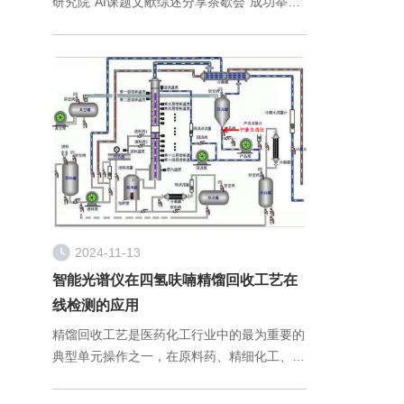
研究院“AI课题文献综述分享茶歇会”成功举
办。本次会议聚焦“基于遗传算法的高分子配
方设计方法”，通过前沿技术分享与案例解
析，展现了国工智能在AI+材
2024-11-13
智能光谱仪在四氢呋喃精馏回收工艺在
线检测的应用
精馏回收工艺是医药化工行业中的最为重要的
典型单元操作之一，在原料药、精细化工、轻
工业等各个领域都有极其广泛的应用。由于精
馏过程的复杂性，精馏工艺过程的终点现阶段