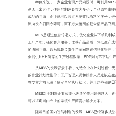
举例来说，一家企业发现产品问题时，可利用
MES
是否正常运作，使用的制造参数为多少，产品原料由哪
成品的问题，企业就可以通过系统查找原料的序号，进
流向发布召回令即可，而不必大范围的把全部产品召回
MES
是通过信息传递方式，优化企业从下单到制成
工厂产能；强化客户服务；改善产品品质；降低生产成
的协同问题。
该
系统是负责生产车间制造信息化管理，
ERP
会
提供
所需的生产过程数据，
ERP
则向
它
下达生
从
MES
的
发展背景来看，制造企业在计划过程中无
的作业计划做指导；工厂管理人员和操作人员难以在生
E
在交货之前无法了解定单的执行状况，并且这些都是
MES
对于制造企业智能化改造的作用越来越大，但
可以咨询国内专业的
系统
生产商需求解决方案。
随着目前国内智能制造的发展，
MES
已经逐步成熟