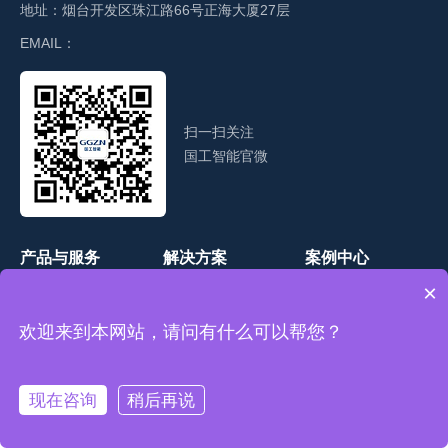
地址：
烟台开发区珠江路66号正海大厦27层
EMAIL：
扫一扫关注
国工智能官微
产品与服务
解决方案
案例中心
×
新闻资讯
关于国工
招贤纳士
欢迎来到本网站，请问有什么可以帮您？
联系我们
现在咨询
稍后再说
在线咨询
拨打电话
网站地图
-Copyright © 国工智能 版权所有
鲁ICP备18026656-1